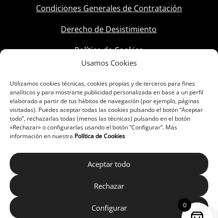
Condiciones Generales de Contratación
Derecho de Desistimiento
Política de Cookies
Usamos Cookies
Utilizamos cookies técnicas, cookies propias y de terceros para fines
analíticos y para mostrarte publicidad personalizada en base a un perfil
elaborado a partir de tus hábitos de navegación (por ejemplo, páginas
visitadas). Puedes aceptar todas las cookies pulsando el botón “Aceptar
todo”, rechazarlas todas (menos las técnicas) pulsando en el botón
«Rechazar» o configurarlas usando el botón “Configurar”. Más
información en nuestra
Política de Cookies
Aceptar todo
Rechazar
0
Configurar