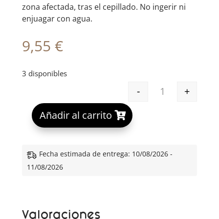
zona afectada, tras el cepillado. No ingerir ni
enjuagar con agua.
9,55
€
3 disponibles
-
+
PERIO·AID 0.12
A
Añadir al carrito
l
t
e
Fecha estimada de entrega: 10/08/2026 -
r
11/08/2026
n
a
t
Valoraciones
i