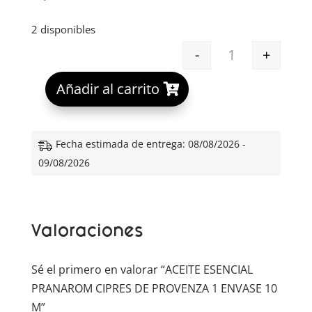
2 disponibles
-
+
ACEITE ESENCI
A
Añadir al carrito
l
t
e
Fecha estimada de entrega: 08/08/2026 -
r
09/08/2026
n
a
t
Valoraciones
i
v
e
Sé el primero en valorar “ACEITE ESENCIAL
:
PRANAROM CIPRES DE PROVENZA 1 ENVASE 10
M”