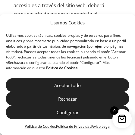
accesibles a través del sitio web, deberá
comunicarlo de manera inmediata al
PRESTADOR.
Usamos Cookies
La notificación deberá incluir, al menos, la
Utilizamos cookies técnicas, cookies propias y de terceros para fines
analíticos y para mostrarte publicidad personalizada en base a un perfil
siguiente información:
elaborado a partir de tus hábitos de navegación (por ejemplo, páginas
visitadas). Puedes aceptar todas las cookies pulsando el botón “Aceptar
Datos de identificación del remitente.
todo”, rechazarlas todas (menos las técnicas) pulsando en el botón
«Rechazar» o configurarlas usando el botón “Configurar”. Más
Descripción detallada de los hechos que
información en nuestra
Política de Cookies
evidencien la supuesta actividad ilícita o el uso
indebido.
Aceptar todo
Declaración expresa y responsable de que la
información aportada es veraz y exacta.
Rechazar
En cumplimiento de lo dispuesto en los
0
Configurar
artículos 11 y 16 de la Ley 34/2002, de 11 de
julio, de servicios de la sociedad de la
Política de Cookies
Política de Privacidad
Aviso Legal
información y de comercio electrónico, el