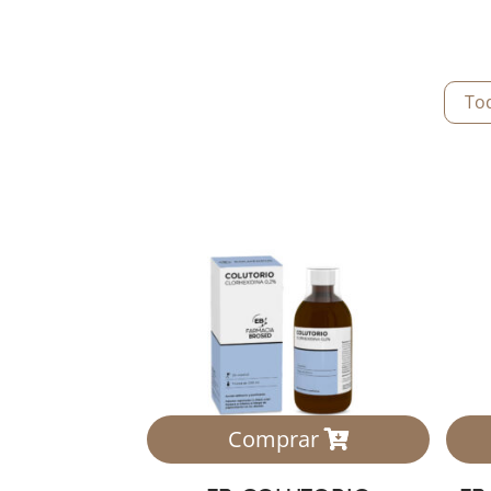
To
Comprar