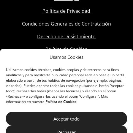
Política de Privacidad
Condiciones Generales de Contratación
Derecho de Desistimiento
Política de Cookies
Usamos Cookies
Utilizamos cookies técnicas, cookies propias y de terceros para fines
analíticos y para mostrarte publicidad personalizada en base a un perfil
elaborado a partir de tus hábitos de navegación (por ejemplo, páginas
visitadas). Puedes aceptar todas las cookies pulsando el botón “Aceptar
todo”, rechazarlas todas (menos las técnicas) pulsando en el botón
«Rechazar» o configurarlas usando el botón “Configurar”. Más
información en nuestra
Política de Cookies
Aceptar todo
Rechazar