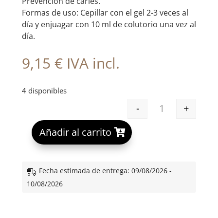
Prevención de caries.
Formas de uso: Cepillar con el gel 2-3 veces al
día y enjuagar con 10 ml de colutorio una vez al
día.
9,15
€
IVA incl.
4 disponibles
-
+
VITIS JUNIOR P
A
Añadir al carrito
l
t
e
Fecha estimada de entrega: 09/08/2026 -
r
10/08/2026
n
a