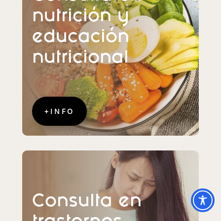
nutrición y
educación
nutricional
+INFO
Consulta en
trastornos