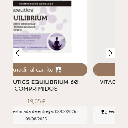
Añadir al carrito
VITACEUTICS DORMI-RELAX 30
V
CAPSULAS
11,50
€
Fecha estimada de entrega: 08/08/2026 -
09/08/2026