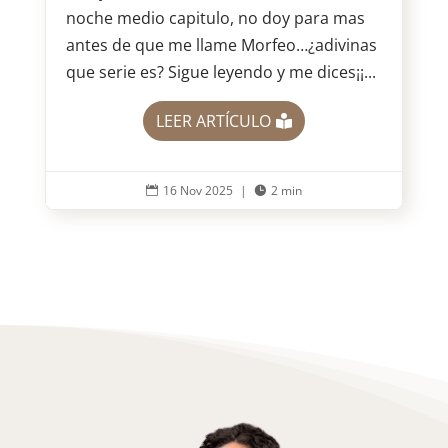
noche medio capitulo, no doy para mas
antes de que me llame Morfeo…¿adivinas
que serie es? Sigue leyendo y me dices¡¡...
LEER ARTÍCULO
16 Nov 2025
|
2 min

