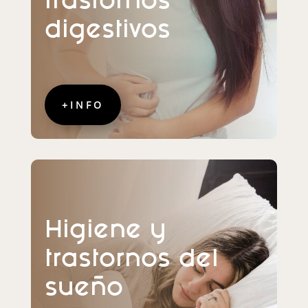
digestivos
+INFO
Higiene y
trastornos del
sueño