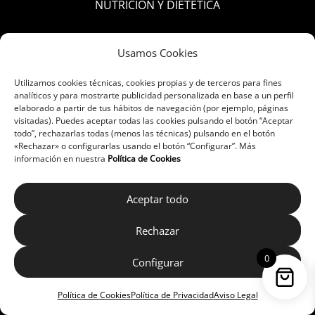
NUTRICIÓN Y DIETÉTICA
SERVICIOS
Usamos Cookies
Utilizamos cookies técnicas, cookies propias y de terceros para fines
Dejar de fumar
analíticos y para mostrarte publicidad personalizada en base a un perfil
elaborado a partir de tus hábitos de navegación (por ejemplo, páginas
visitadas). Puedes aceptar todas las cookies pulsando el botón “Aceptar
Servicio personalizado de dosificación
todo”, rechazarlas todas (menos las técnicas) pulsando en el botón
«Rechazar» o configurarlas usando el botón “Configurar”. Más
Análisis piel y cabello
información en nuestra
Política de Cookies
Consulta de Nutrición y Educación Nutricional
Aceptar todo
Consulta de trastornos digestivos
Rechazar
Trastornos del sueño
0
Configurar
Perfil lipídico y medición del riesgo
Política de Cookies
Política de Privacidad
Aviso Legal
cardiovascular