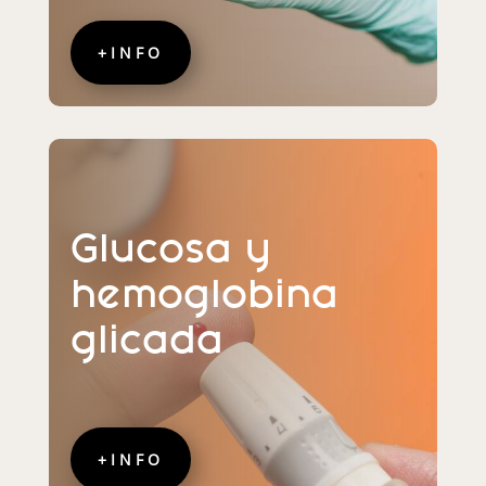
+INFO
Glucosa y
hemoglobina
glicada
+INFO