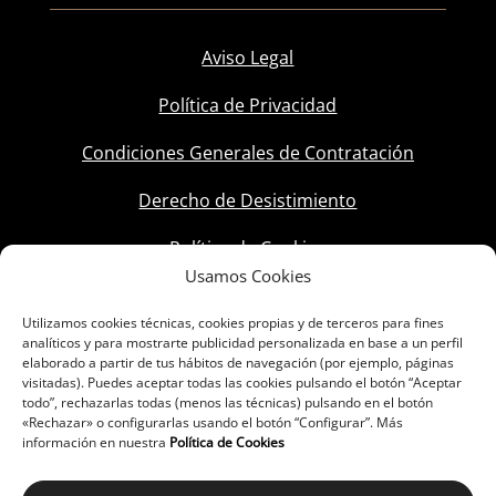
Aviso Legal
Política de Privacidad
Condiciones Generales de Contratación
Derecho de Desistimiento
Política de Cookies
Usamos Cookies
Utilizamos cookies técnicas, cookies propias y de terceros para fines
analíticos y para mostrarte publicidad personalizada en base a un perfil
elaborado a partir de tus hábitos de navegación (por ejemplo, páginas
visitadas). Puedes aceptar todas las cookies pulsando el botón “Aceptar
todo”, rechazarlas todas (menos las técnicas) pulsando en el botón
«Rechazar» o configurarlas usando el botón “Configurar”. Más
información en nuestra
Política de Cookies