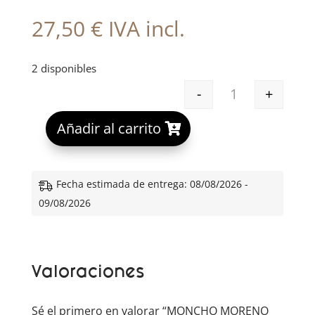
27,50
€
IVA incl.
2 disponibles
-
+
MONCHO MOREN
A
Añadir al carrito
l
t
e
Fecha estimada de entrega: 08/08/2026 -
r
09/08/2026
n
a
t
Valoraciones
i
v
e
Sé el primero en valorar “MONCHO MORENO