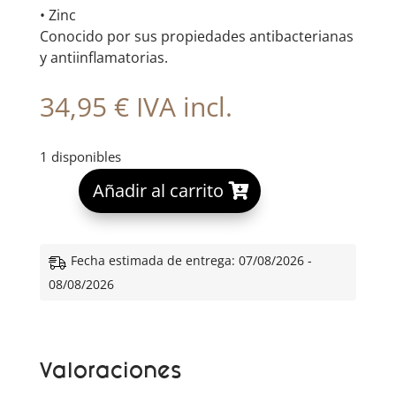
• Zinc
Conocido por sus propiedades antibacterianas
y antiinflamatorias.
34,95
€
IVA incl.
1 disponibles
A
Añadir al carrito
l
t
e
Fecha estimada de entrega: 07/08/2026 -
r
08/08/2026
n
a
t
Valoraciones
i
v