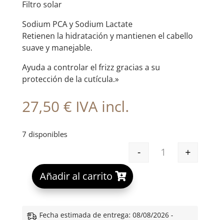
Filtro solar
Sodium PCA y Sodium Lactate
Retienen la hidratación y mantienen el cabello
suave y manejable.
Ayuda a controlar el frizz gracias a su
protección de la cutícula.»
27,50
€
IVA incl.
7 disponibles
-
+
MONCHO MORENO
A
Añadir al carrito
l
t
e
Fecha estimada de entrega: 08/08/2026 -