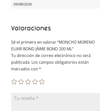
r
09/08/2026
n
a
t
Valoraciones
i
v
e
Sé el primero en valorar “MONCHO MORENO
:
ELIXIR BOND JÁIME BOND 200 ML”
Tu dirección de correo electrónico no será
publicada.
Los campos obligatorios están
marcados con
*