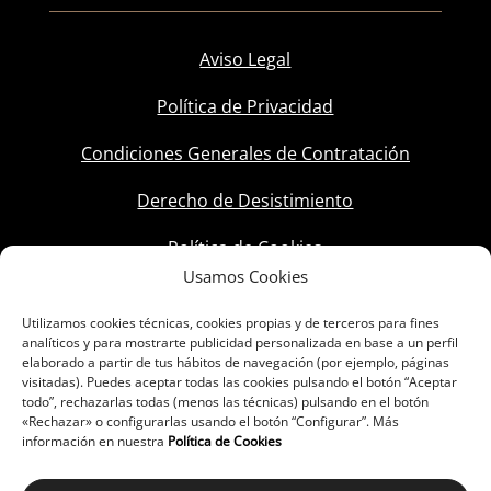
Aviso Legal
Política de Privacidad
Condiciones Generales de Contratación
Derecho de Desistimiento
Política de Cookies
Usamos Cookies
Utilizamos cookies técnicas, cookies propias y de terceros para fines
analíticos y para mostrarte publicidad personalizada en base a un perfil
elaborado a partir de tus hábitos de navegación (por ejemplo, páginas
visitadas). Puedes aceptar todas las cookies pulsando el botón “Aceptar
todo”, rechazarlas todas (menos las técnicas) pulsando en el botón
«Rechazar» o configurarlas usando el botón “Configurar”. Más
información en nuestra
Política de Cookies