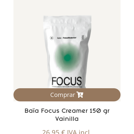
Comprar
Baïa Focus Creamer 150 gr
Vainilla
26,95
€
IVA incl.