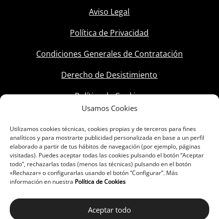
Aviso Legal
Política de Privacidad
Condiciones Generales de Contratación
Derecho de Desistimiento
Política de Cookies
Usamos Cookies
Utilizamos cookies técnicas, cookies propias y de terceros para fines
analíticos y para mostrarte publicidad personalizada en base a un perfil
elaborado a partir de tus hábitos de navegación (por ejemplo, páginas
visitadas). Puedes aceptar todas las cookies pulsando el botón “Aceptar
todo”, rechazarlas todas (menos las técnicas) pulsando en el botón
«Rechazar» o configurarlas usando el botón “Configurar”. Más
información en nuestra
Política de Cookies
Aceptar todo