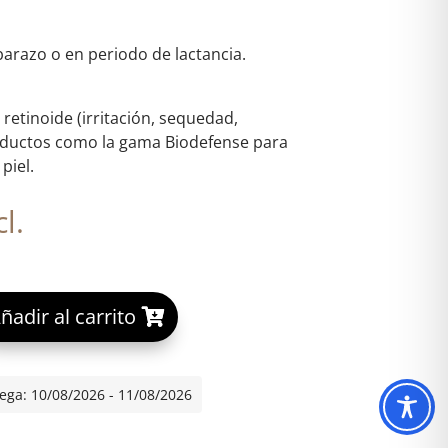
barazo o en periodo de lactancia.
retinoide (irritación, sequedad,
oductos como la gama Biodefense para
piel.
l.
A
ñadir al carrito
NAL RENEWAL 0.2 % cantidad
l
t
e
ega: 10/08/2026 - 11/08/2026
r
n