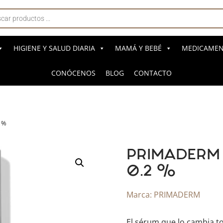
a
s
HIGIENE Y SALUD DIARIA
MAMÁ Y BEBÉ
MEDICAMENT
CONÓCENOS
BLOG
CONTACTO
 %
PRIMADERM 
0.2 %
Marca:
PRIMADERM
El sérum que lo cambia to