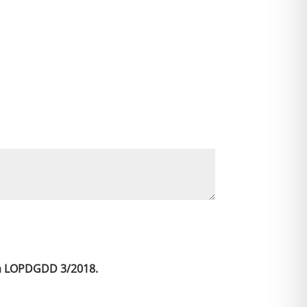
a
t
i
v
*
e
:
 la LOPDGDD 3/2018.