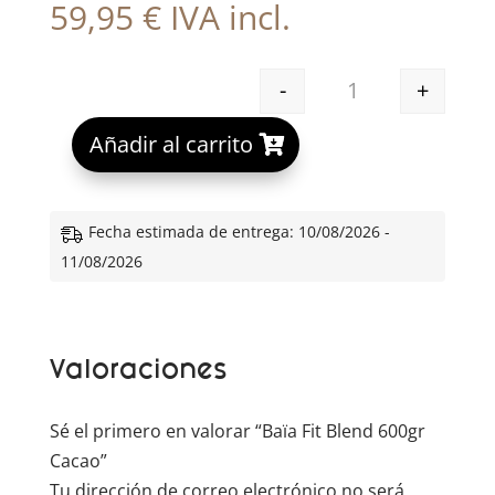
59,95
€
IVA incl.
-
+
Baïa Fit Blend 60
A
Añadir al carrito
l
t
e
Fecha estimada de entrega: 10/08/2026 -
r
11/08/2026
n
a
t
Valoraciones
i
v
e
Sé el primero en valorar “Baïa Fit Blend 600gr
:
Cacao”
Tu dirección de correo electrónico no será