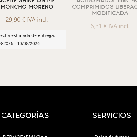
ACEITE SHINE ON ME
ACTROMADOL 660 MG
MONCHO MORENO
COMPRIMIDOS LIBERA
MODIFICADA
29,90
€
IVA incl.
6,31
€
IVA incl.
Fecha estimada de entrega:
8/2026 - 10/08/2026
CATEGORÍAS
SERVICIOS