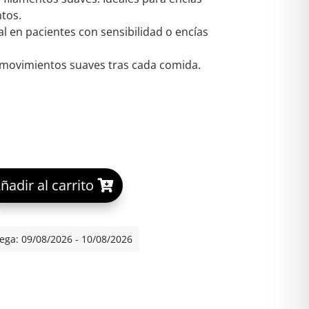
ntos.
al en pacientes con sensibilidad o encías
movimientos suaves tras cada comida.
A
ñadir al carrito
 ADULTO VITIS SUAVE DUPLO cantidad
l
t
e
ega: 09/08/2026 - 10/08/2026
r
n
a
t