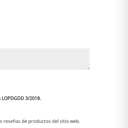
i
v
*
e
:
 la LOPDGDD 3/2018.
as reseñas de productos del sitio web.