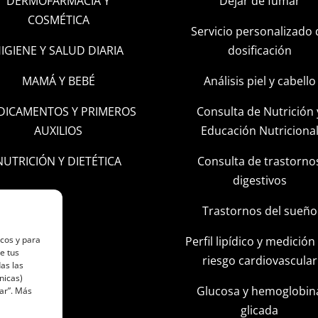
DERMOFARMACIA Y
Dejar de fumar
COSMÉTICA
Servicio personalizado 
IGIENE Y SALUD DIARIA
dosificación
MAMÁ Y BEBÉ
Análisis piel y cabello
DICAMENTOS Y PRIMEROS
Consulta de Nutrición 
AUXILIOS
Educación Nutriciona
NUTRICIÓN Y DIETÉTICA
Consulta de trastorno
digestivos
Trastornos del sueño
Perfil lipídico y medición
icos y para
e tus
riesgo cardiovascular
as las
nicas)
Glucosa y hemoglobin
ar”. Más
glicada