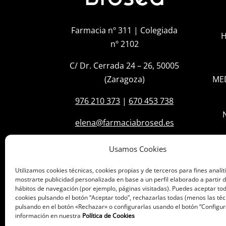
Farmacia nº 311 | Colegiada
H
nº 2102
C/ Dr. Cerrada 24 – 26, 50005
(Zaragoza)
ME
976 210 373
|
670 453 738
elena@farmaciabrosed.es
Usamos Cookies
Utilizamos cookies técnicas, cookies propias y de terceros para fines analít
mostrarte publicidad personalizada en base a un perfil elaborado a partir d
hábitos de navegación (por ejemplo, páginas visitadas). Puedes aceptar tod
cookies pulsando el botón “Aceptar todo”, rechazarlas todas (menos las téc
pulsando en el botón «Rechazar» o configurarlas usando el botón “Configur
información en nuestra
Política de Cookies