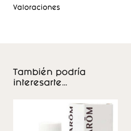
Valoraciones
i
v
e
:
También podría
interesarte…