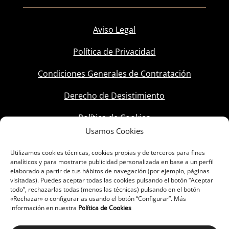
Aviso Legal
Política de Privacidad
Condiciones Generales de Contratación
Derecho de Desistimiento
Política de Cookies
Usamos Cookies
Utilizamos cookies técnicas, cookies propias y de terceros para fines
analíticos y para mostrarte publicidad personalizada en base a un perfil
elaborado a partir de tus hábitos de navegación (por ejemplo, páginas
visitadas). Puedes aceptar todas las cookies pulsando el botón “Aceptar
todo”, rechazarlas todas (menos las técnicas) pulsando en el botón
«Rechazar» o configurarlas usando el botón “Configurar”. Más
información en nuestra
Política de Cookies