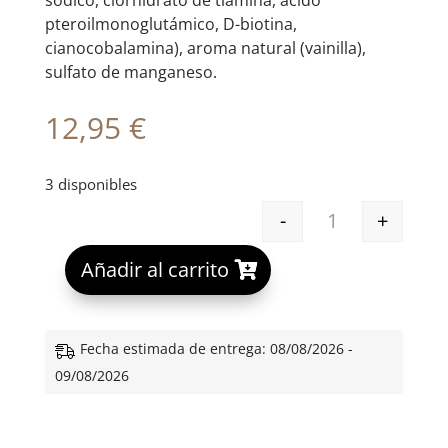
sódico, clorhidrato de tiamina, ácido
pteroilmonoglutámico, D-biotina,
cianocobalamina), aroma natural (vainilla),
sulfato de manganeso.
12,95
€
3 disponibles
-
+
VITANATUR SIM
A
Añadir al carrito
l
t
e
Fecha estimada de entrega: 08/08/2026 -
r
09/08/2026
n
a
t