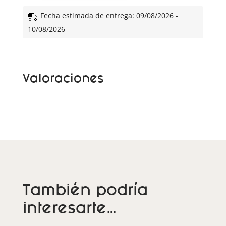
e
Fecha estimada de entrega: 09/08/2026 -
r
10/08/2026
n
a
t
Valoraciones
i
v
e
:
También podría
interesarte…