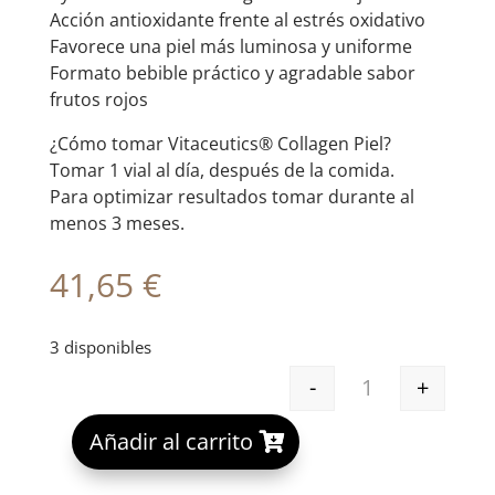
Acción antioxidante frente al estrés oxidativo
Favorece una piel más luminosa y uniforme
Formato bebible práctico y agradable sabor
frutos rojos
¿Cómo tomar Vitaceutics® Collagen Piel?
Tomar 1 vial al día, después de la comida.
Para optimizar resultados tomar durante al
menos 3 meses.
41,65
€
3 disponibles
-
+
VITACEUTICS C
A
Añadir al carrito
l
t