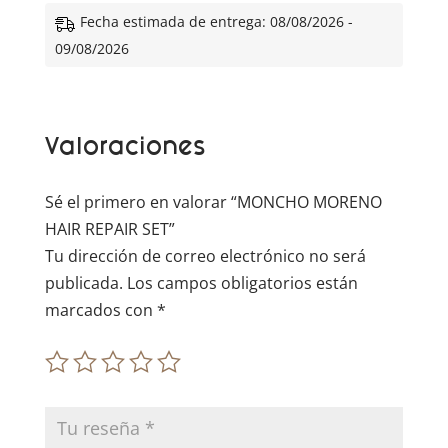
e
Fecha estimada de entrega: 08/08/2026 -
r
09/08/2026
n
a
t
Valoraciones
i
v
e
Sé el primero en valorar “MONCHO MORENO
:
HAIR REPAIR SET”
Tu dirección de correo electrónico no será
publicada.
Los campos obligatorios están
marcados con
*