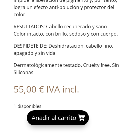
impide la liberación de pigmento y, por tanto,
logra un efecto anti-polución y protector del
color.
RESULTADOS: Cabello recuperado y sano.
Color intacto, con brillo, sedoso y con cuerpo.
DESPIDETE DE: Deshidratación, cabello fino,
apagado y sin vida.
Dermatológicamente testado. Cruelty free. Sin
Siliconas.
55,00
€
IVA incl.
1 disponibles
A
Añadir al carrito
l
t