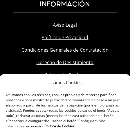
INFORMACIÓN
Aviso Legal
Política de Privacidad
Condiciones Generales de Contratación
Derecho de Desistimiento
Política de Cookies
Usamos Cookies
Utilizamos cookies técnicas, cookies propias y de terceros para fines
analíticos y para mostrarte publicidad personalizada en base a un perfil
elaborado a partir de tus hábitos de navegación (por ejemplo, páginas
visitadas). Puedes aceptar todas las cookies pulsando el botón “Aceptar
todo”, rechazarlas todas (menos las técnicas) pulsando en el botón
«Rechazar» o configurarlas usando el botón “Configurar”. Más
información en nuestra
Política de Cookies