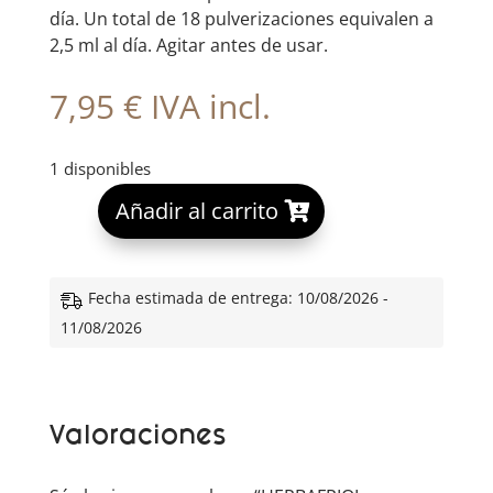
día. Un total de 18 pulverizaciones equivalen a
2,5 ml al día. Agitar antes de usar.
7,95
€
IVA incl.
1 disponibles
A
Añadir al carrito
l
t
e
Fecha estimada de entrega: 10/08/2026 -
r
11/08/2026
n
a
t
Valoraciones
i
v