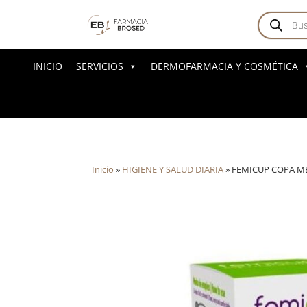
Búsqued
de
producto
INICIO
SERVICIOS
DERMOFARMACIA Y COSMÉTICA
Inicio
»
HIGIENE Y SALUD DIARIA
»
FEMICUP COPA M