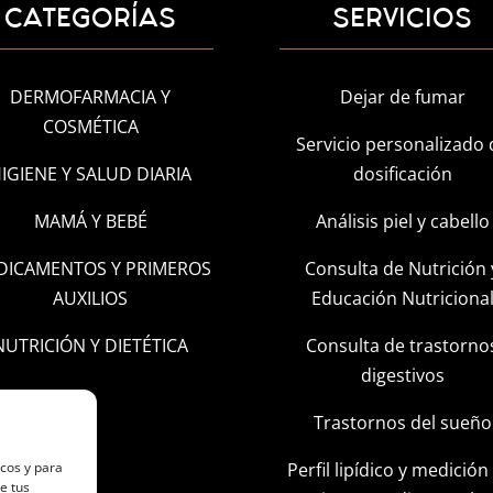
CATEGORÍAS
SERVICIOS
DERMOFARMACIA Y
Dejar de fumar
COSMÉTICA
Servicio personalizado 
IGIENE Y SALUD DIARIA
dosificación
MAMÁ Y BEBÉ
Análisis piel y cabello
DICAMENTOS Y PRIMEROS
Consulta de Nutrición 
AUXILIOS
Educación Nutriciona
NUTRICIÓN Y DIETÉTICA
Consulta de trastorno
digestivos
Trastornos del sueño
Perfil lipídico y medición
icos y para
e tus