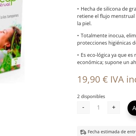
• Hecha de silicona de gr
retiene el flujo menstrua
la piel.
• Totalmente inocua, elim
protecciones higiénicas d
• Es eco-lógica ya que es 
económica; supone un ah
19,90
€
IVA inc
2 disponibles
-
+
A
FEMICUP COPA M
Fecha estimada de entr