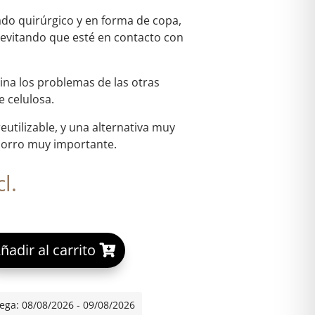
ado quirúrgico y en forma de copa,
l evitando que esté en contacto con
ina los problemas de las otras
e celulosa.
reutilizable, y una alternativa muy
orro muy importante.
l.
A
ñadir al carrito
ENSTRUAL T2 cantidad
l
t
e
ega: 08/08/2026 - 09/08/2026