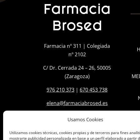
Farmacia
Brosed
Farmacia nº 311 | Colegiada
H
nº 2102
C/ Dr. Cerrada 24 – 26, 50005
(Zaragoza)
ME
976 210 373
|
670 453 738
elena@farmaciabrosed.es
Usamos Cookies
Utilizamos cookies técnicas, cookies propias y de terceros para fines analít
mostrarte publicidad personalizada en base a un perfil elaborado a partir d