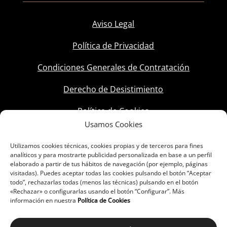
Aviso Legal
Política de Privacidad
Condiciones Generales de Contratación
Derecho de Desistimiento
Política de Cookies
Usamos Cookies
Utilizamos cookies técnicas, cookies propias y de terceros para fines
analíticos y para mostrarte publicidad personalizada en base a un perfil
elaborado a partir de tus hábitos de navegación (por ejemplo, páginas
visitadas). Puedes aceptar todas las cookies pulsando el botón “Aceptar
todo”, rechazarlas todas (menos las técnicas) pulsando en el botón
«Rechazar» o configurarlas usando el botón “Configurar”. Más
información en nuestra
Política de Cookies