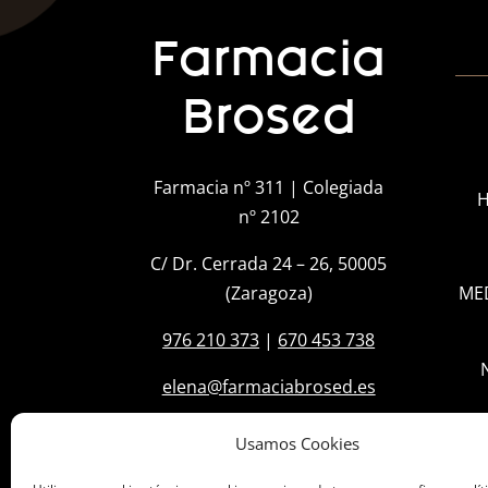
Farmacia
Brosed
Farmacia nº 311 | Colegiada
H
nº 2102
C/ Dr. Cerrada 24 – 26, 50005
(Zaragoza)
ME
976 210 373
|
670 453 738
elena@farmaciabrosed.es
Usamos Cookies