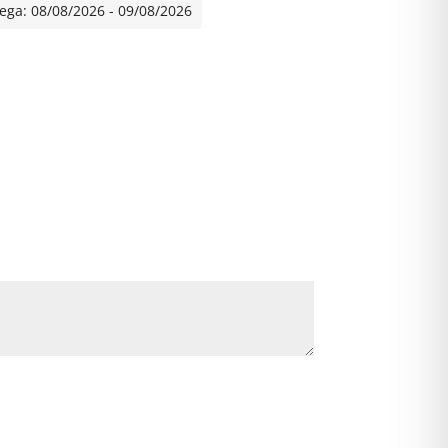
e
ega: 08/08/2026 - 09/08/2026
r
n
a
t
i
v
*
e
: