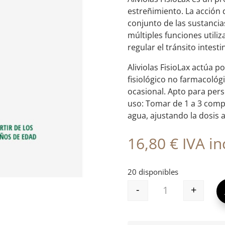
estreñimiento. La acción 
conjunto de las sustancia
múltiples funciones utili
regular el tránsito intestin
Aliviolas FisioLax actúa 
fisiológico no farmacológ
ocasional. Apto para per
uso: Tomar de 1 a 3 com
agua, ajustando la dosis a 
16,80
€
IVA inc
20 disponibles
-
+
ALIVIOLAS FISI