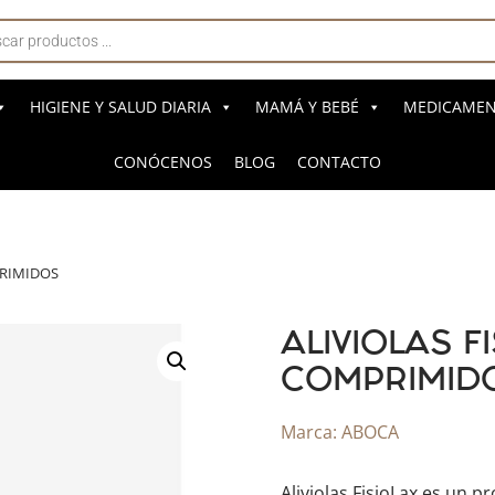
a
s
HIGIENE Y SALUD DIARIA
MAMÁ Y BEBÉ
MEDICAMENT
CONÓCENOS
BLOG
CONTACTO
PRIMIDOS
ALIVIOLAS F
COMPRIMID
Marca:
ABOCA
Aliviolas FisioLax es un p