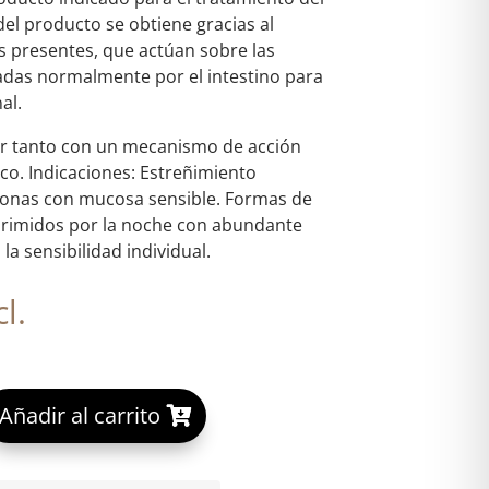
del producto se obtiene gracias al
s presentes, que actúan sobre las
zadas normalmente por el intestino para
al.
por tanto con un mecanismo de acción
ico. Indicaciones: Estreñimiento
sonas con mucosa sensible. Formas de
primidos por la noche con abundante
la sensibilidad individual.
l.
A
Añadir al carrito
OLAX 90 COMPRIMIDOS cantidad
l
t