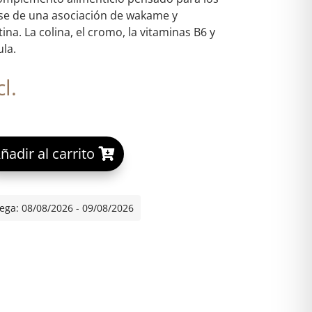
se de una asociación de wakame y
na. La colina, el cromo, la vitaminas B6 y
ula.
l.
A
ñadir al carrito
EN 120 CAPSULAS cantidad
l
t
e
ega: 08/08/2026 - 09/08/2026
r
n
a
t
i