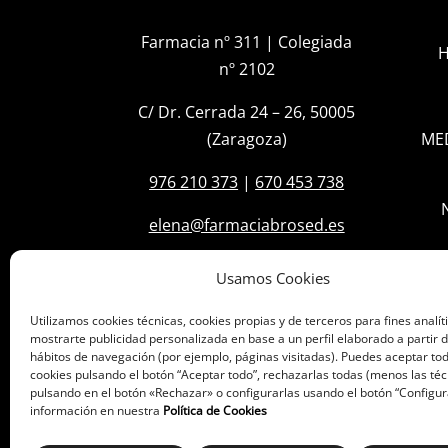
Farmacia nº 311 | Colegiada
H
nº 2102
C/ Dr. Cerrada 24 – 26, 50005
(Zaragoza)
ME
976 210 373
|
670 453 738
elena@farmaciabrosed.es
Usamos Cookies
Utilizamos cookies técnicas, cookies propias y de terceros para fines analít
mostrarte publicidad personalizada en base a un perfil elaborado a partir d
hábitos de navegación (por ejemplo, páginas visitadas). Puedes aceptar tod
cookies pulsando el botón “Aceptar todo”, rechazarlas todas (menos las téc
pulsando en el botón «Rechazar» o configurarlas usando el botón “Configur
información en nuestra
Política de Cookies