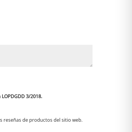
v
e
*
:
 la LOPDGDD 3/2018.
as reseñas de productos del sitio web.