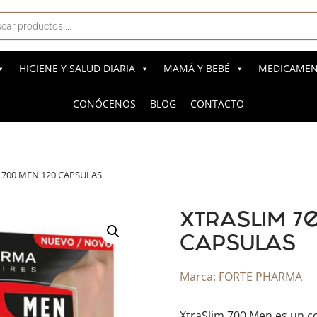
a
s
HIGIENE Y SALUD DIARIA
MAMÁ Y BEBÉ
MEDICAMENT
CONÓCENOS
BLOG
CONTACTO
 700 MEN 120 CAPSULAS
XTRASLIM 7
CAPSULAS
Marca:
FORTE PHARMA
XtraSlim 700 Men es un c