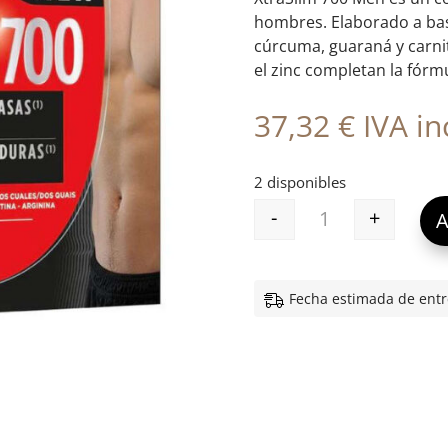
hombres. Elaborado a ba
cúrcuma, guaraná y carniti
el zinc completan la fórm
37,32
€
IVA inc
2 disponibles
-
+
A
XTRASLIM 700 M
Fecha estimada de entr