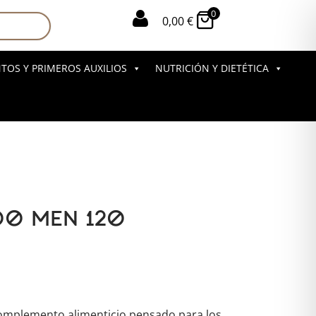
0

0,00
€
OS Y PRIMEROS AUXILIOS
NUTRICIÓN Y DIETÉTICA
00 MEN 120
omplemento alimenticio pensado para los