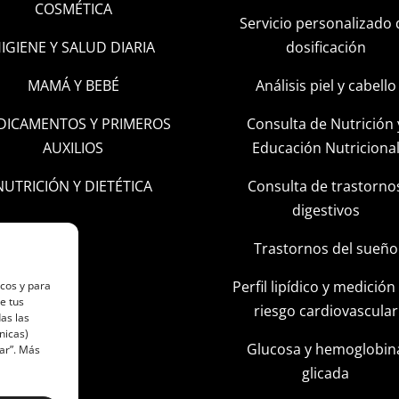
COSMÉTICA
Servicio personalizado 
IGIENE Y SALUD DIARIA
dosificación
MAMÁ Y BEBÉ
Análisis piel y cabello
DICAMENTOS Y PRIMEROS
Consulta de Nutrición 
AUXILIOS
Educación Nutriciona
NUTRICIÓN Y DIETÉTICA
Consulta de trastorno
digestivos
Trastornos del sueño
Perfil lipídico y medición
icos y para
e tus
riesgo cardiovascular
as las
nicas)
Glucosa y hemoglobin
ar”. Más
glicada