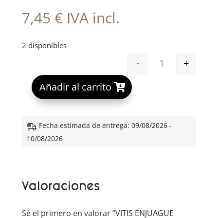
7,45
€
IVA incl.
2 disponibles
-
+
VITIS ENJUAGU
A
Añadir al carrito
l
t
e
Fecha estimada de entrega: 09/08/2026 -
r
10/08/2026
n
a
t
Valoraciones
i
v
e
Sé el primero en valorar “VITIS ENJUAGUE