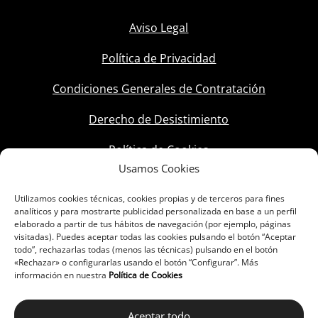
Aviso Legal
Política de Privacidad
Condiciones Generales de Contratación
Derecho de Desistimiento
Política de Cookies
Usamos Cookies
Utilizamos cookies técnicas, cookies propias y de terceros para fines
analíticos y para mostrarte publicidad personalizada en base a un perfil
elaborado a partir de tus hábitos de navegación (por ejemplo, páginas
visitadas). Puedes aceptar todas las cookies pulsando el botón “Aceptar
todo”, rechazarlas todas (menos las técnicas) pulsando en el botón
«Rechazar» o configurarlas usando el botón “Configurar”. Más
información en nuestra
Política de Cookies
Aceptar todo