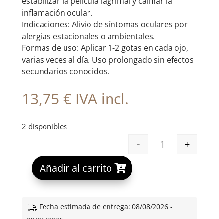
estabilizar la película lagrimal y calmar la
inflamación ocular.
Indicaciones: Alivio de síntomas oculares por
alergias estacionales o ambientales.
Formas de uso: Aplicar 1-2 gotas en cada ojo,
varias veces al día. Uso prolongado sin efectos
secundarios conocidos.
13,75
€
IVA incl.
2 disponibles
-
+
VIDISAN ALERG
A
Añadir al carrito
l
t
e
Fecha estimada de entrega: 08/08/2026 -
r