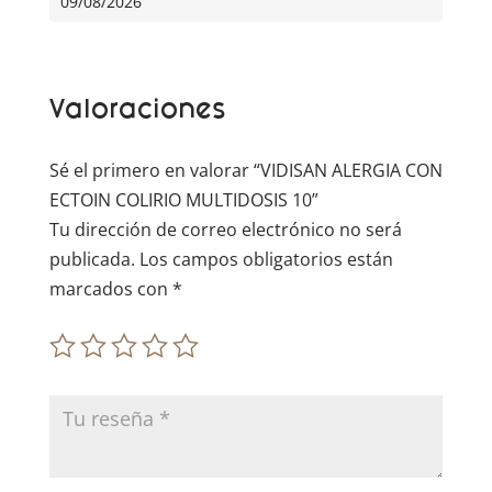
09/08/2026
n
a
t
Valoraciones
i
v
e
Sé el primero en valorar “VIDISAN ALERGIA CON
:
ECTOIN COLIRIO MULTIDOSIS 10”
Tu dirección de correo electrónico no será
publicada.
Los campos obligatorios están
marcados con
*