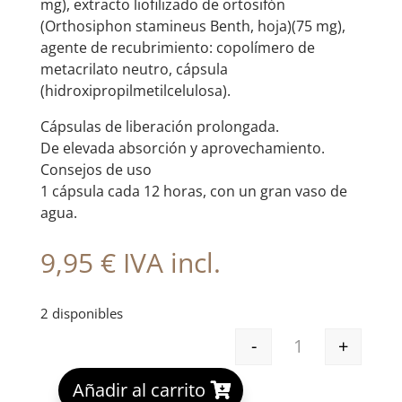
mg), extracto liofilizado de ortosifón
(Orthosiphon stamineus Benth, hoja)(75 mg),
agente de recubrimiento: copolímero de
metacrilato neutro, cápsula
(hidroxipropilmetilcelulosa).
Cápsulas de liberación prolongada.
De elevada absorción y aprovechamiento.
Consejos de uso
1 cápsula cada 12 horas, con un gran vaso de
agua.
9,95
€
IVA incl.
2 disponibles
-
+
URISOR 48 CAP
A
Añadir al carrito