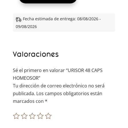
l
t
e
Fecha estimada de entrega: 08/08/2026 -
r
09/08/2026
n
a
t
Valoraciones
i
v
e
Sé el primero en valorar “URISOR 48 CAPS
:
HOMEOSOR”
Tu dirección de correo electrónico no será
publicada.
Los campos obligatorios están
marcados con
*