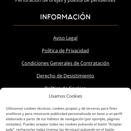
Perforación de orejas y puesta de pendientes
INFORMACIÓN
Aviso Legal
Política de Privacidad
Condiciones Generales de Contratación
Derecho de Desistimiento
Política de Cookies
Usamos Cookies
Utilizamos cookies técnicas, cookies propias y de terceros para fines
analíticos y para mostrarte publicidad personalizada en base a un perfil
elaborado a partir de tus hábitos de navegación (por ejemplo, páginas
visitadas). Puedes aceptar todas las cookies pulsando el botón “Aceptar
todo”, rechazarlas todas (menos las técnicas) pulsando en el botón