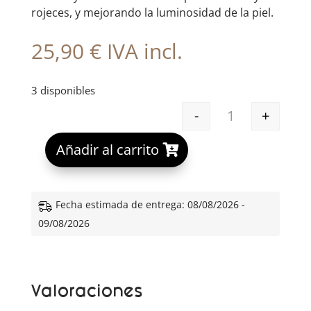
rojeces, y mejorando la luminosidad de la piel.
25,90
€
IVA incl.
3 disponibles
-
+
THE LAB ESENC
A
Añadir al carrito
l
t
e
Fecha estimada de entrega: 08/08/2026 -
r
09/08/2026
n
a
t
Valoraciones
i
v