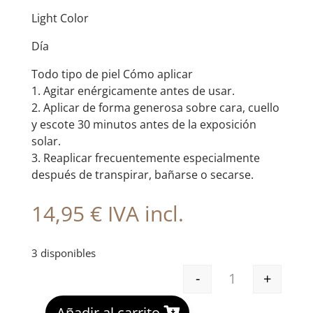
Light Color
Día
Todo tipo de piel Cómo aplicar
1. Agitar enérgicamente antes de usar.
2. Aplicar de forma generosa sobre cara, cuello
y escote 30 minutos antes de la exposición
solar.
3. Reaplicar frecuentemente especialmente
después de transpirar, bañarse o secarse.
14,95
€
IVA incl.
3 disponibles
-
+
SINGULADERM X
A
Añadir al carrito