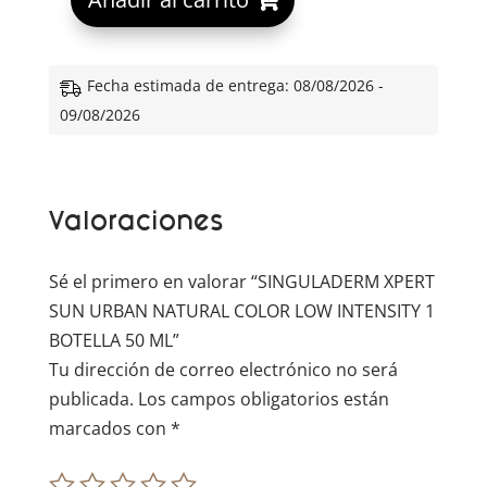
l
t
e
Fecha estimada de entrega: 08/08/2026 -
r
09/08/2026
n
a
t
Valoraciones
i
v
e
Sé el primero en valorar “SINGULADERM XPERT
:
SUN URBAN NATURAL COLOR LOW INTENSITY 1
BOTELLA 50 ML”
Tu dirección de correo electrónico no será
publicada.
Los campos obligatorios están
marcados con
*