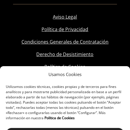
Aviso Legal
Política de Privacidad
Condiciones Generales de Contratación
Derecho de Desistimiento
Política de Cookies
Usamos Cookies
Utilizamos cookies técnicas, cookies propias y de terceros para fines
analíticos y para mostrarte publicidad personalizada en base a un perfil
elaborado a partir de tus hábitos de navegación (por ejemplo, páginas
visitadas). Puedes aceptar todas las cookies pulsando el botón “Aceptar
todo”, rechazarlas todas (menos las técnicas) pulsando en el botón
«Rechazar» o configurarlas usando el botón “Configurar”. Más
información en nuestra
Política de Cookies