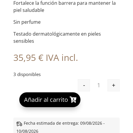
Fortalece la función barrera para mantener la
piel saludable
Sin perfume
Testado dermatológicamente en pieles
sensibles
35,95
€
IVA incl.
3 disponibles
-
+
SINGULADERM B
A
Añadir al carrito
l
t
e
Fecha estimada de entrega: 09/08/2026 -
r
10/08/2026