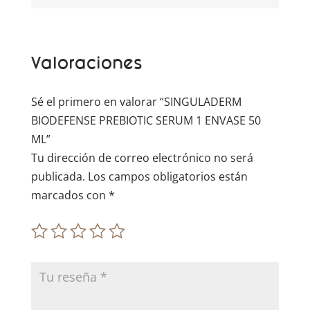
n
a
t
Valoraciones
i
v
e
Sé el primero en valorar “SINGULADERM
:
BIODEFENSE PREBIOTIC SERUM 1 ENVASE 50
ML”
Tu dirección de correo electrónico no será
publicada.
Los campos obligatorios están
marcados con
*