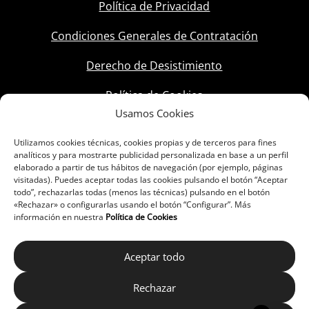
Política de Privacidad
Condiciones Generales de Contratación
Derecho de Desistimiento
Política de Cookies
Usamos Cookies
Utilizamos cookies técnicas, cookies propias y de terceros para fines
analíticos y para mostrarte publicidad personalizada en base a un perfil
elaborado a partir de tus hábitos de navegación (por ejemplo, páginas
visitadas). Puedes aceptar todas las cookies pulsando el botón “Aceptar
todo”, rechazarlas todas (menos las técnicas) pulsando en el botón
«Rechazar» o configurarlas usando el botón “Configurar”. Más
información en nuestra
Política de Cookies
Aceptar todo
Rechazar