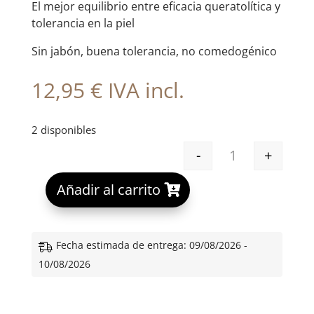
El mejor equilibrio entre eficacia queratolítica y
tolerancia en la piel
Sin jabón, buena tolerancia, no comedogénico
12,95
€
IVA incl.
2 disponibles
-
+
SEBIUM GEL MO
A
Añadir al carrito
l
t
e
Fecha estimada de entrega: 09/08/2026 -
r
10/08/2026
n
a