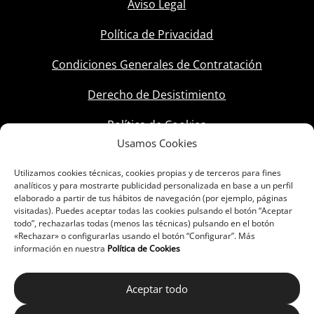
Aviso Legal
Política de Privacidad
Condiciones Generales de Contratación
Derecho de Desistimiento
Política de Cookies
Usamos Cookies
Utilizamos cookies técnicas, cookies propias y de terceros para fines
analíticos y para mostrarte publicidad personalizada en base a un perfil
elaborado a partir de tus hábitos de navegación (por ejemplo, páginas
visitadas). Puedes aceptar todas las cookies pulsando el botón “Aceptar
todo”, rechazarlas todas (menos las técnicas) pulsando en el botón
«Rechazar» o configurarlas usando el botón “Configurar”. Más
información en nuestra
Política de Cookies
Aceptar todo