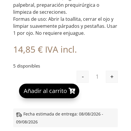
palpebral, preparación prequirúrgica o
limpieza de secreciones.
Formas de uso: Abrir la toallita, cerrar el ojo y
limpiar suavemente párpados y pestañas. Usar
1 por ojo. No requiere enjuague.
14,85
€
IVA incl.
5 disponibles
-
+
RECUDROP TOAL
A
Añadir al carrito
l
t
e
Fecha estimada de entrega: 08/08/2026 -
r
09/08/2026
n