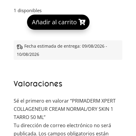
1 disponibles
A
Añadir al carrito
l
t
e
Fecha estimada de entrega: 09/08/2026 -
r
10/08/2026
n
a
t
Valoraciones
i
v
e
Sé el primero en valorar “PRIMADERM XPERT
:
COLLAGENEUR CREAM NORMAL/DRY SKIN 1
TARRO 50 ML”
Tu dirección de correo electrónico no será
publicada.
Los campos obligatorios están