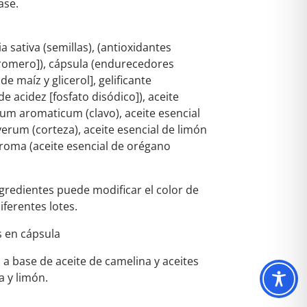
ase.
 sativa (semillas), (antioxidantes
 romero]), cápsula (endurecedores
e maíz y glicerol], gelificante
e acidez [fosfato disódico]), aceite
ium aromaticum (clavo), aceite esencial
um (corteza), aceite esencial de limón
 aroma (aceite esencial de orégano
.
ngredientes puede modificar el color de
iferentes lotes.
s en cápsula
a base de aceite de camelina y aceites
a y limón.