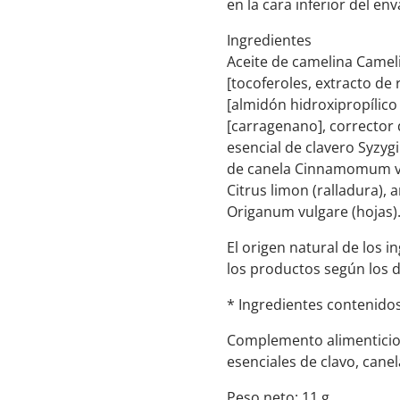
en la cara inferior del env
Ingredientes
Aceite de camelina Camelia
[tocoferoles, extracto de
[almidón hidroxipropílico d
[carragenano], corrector d
esencial de clavero Syzyg
de canela Cinnamomum ver
Citrus limon (ralladura),
Origanum vulgare (hojas)
El origen natural de los i
los productos según los d
* Ingredientes contenido
Complemento alimenticio 
esenciales de clavo, canel
Peso neto: 11 g