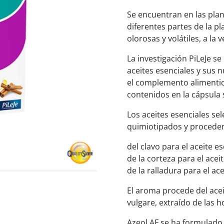
Se encuentran en las pla
diferentes partes de la p
olorosas y volátiles, a la 
La investigación PiLeJe s
aceites esenciales y sus
el complemento alimentic
contenidos en la cápsula 
Los aceites esenciales se
quimiotipados y procede
del clavo para el aceite 
de la corteza para el ac
de la ralladura para el ac
El aroma procede del ace
vulgare, extraído de las h
Azeol AF se ha formulado