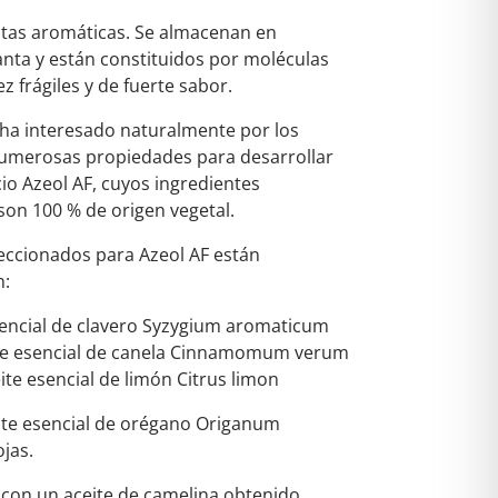
ntas aromáticas. Se almacenan en
lanta y están constituidos por moléculas
vez frágiles y de fuerte sabor.
e ha interesado naturalmente por los
 numerosas propiedades para desarrollar
io Azeol AF, cuyos ingredientes
son 100 % de origen vegetal.
leccionados para Azeol AF están
n:
esencial de clavero Syzygium aromaticum
eite esencial de canela Cinnamomum verum
eite esencial de limón Citrus limon
ite esencial de orégano Origanum
ojas.
 con un aceite de camelina obtenido