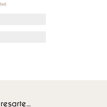
idad.
resarte…