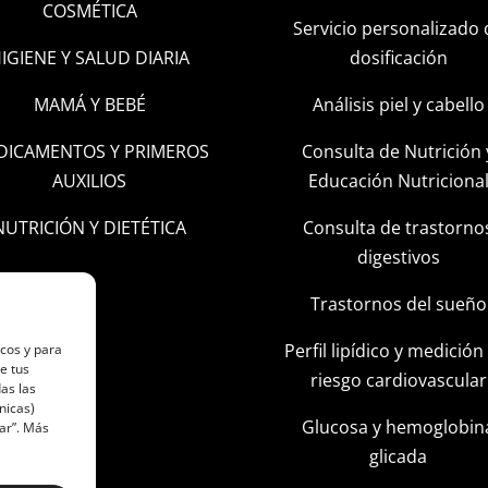
COSMÉTICA
Servicio personalizado 
IGIENE Y SALUD DIARIA
dosificación
MAMÁ Y BEBÉ
Análisis piel y cabello
DICAMENTOS Y PRIMEROS
Consulta de Nutrición 
AUXILIOS
Educación Nutriciona
NUTRICIÓN Y DIETÉTICA
Consulta de trastorno
digestivos
Trastornos del sueño
Perfil lipídico y medición
icos y para
e tus
riesgo cardiovascular
as las
nicas)
Glucosa y hemoglobin
ar”. Más
glicada