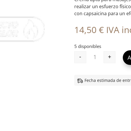
realizar un esfuerzo físic
con capsaicina para un ef
14,50
€
IVA inc
5 disponibles
-
+
A
PHYSIORELAX UL
Fecha estimada de entr