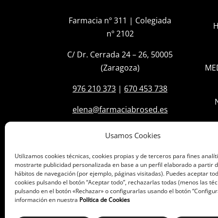
Farmacia nº 311 | Colegiada
H
nº 2102
C/ Dr. Cerrada 24 – 26, 50005
(Zaragoza)
ME
976 210 373
|
670 453 738
elena@farmaciabrosed.es
Usamos Cookies
Utilizamos cookies técnicas, cookies propias y de terceros para fines analít
mostrarte publicidad personalizada en base a un perfil elaborado a partir d
hábitos de navegación (por ejemplo, páginas visitadas). Puedes aceptar tod
cookies pulsando el botón “Aceptar todo”, rechazarlas todas (menos las téc
pulsando en el botón «Rechazar» o configurarlas usando el botón “Configur
información en nuestra
Política de Cookies