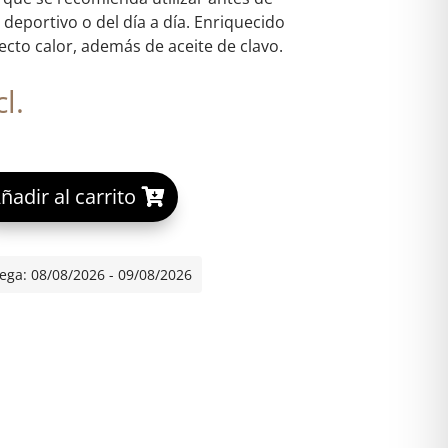
o deportivo o del día a día. Enriquecido
ecto calor, además de aceite de clavo.
l.
A
ñadir al carrito
TRA HEAT PLUS 1 TUBO 75 ML cantidad
l
t
e
ega: 08/08/2026 - 09/08/2026
r
n
a
t
i
v