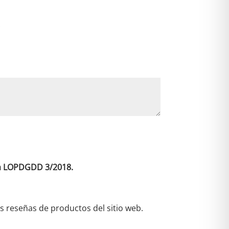
e
:
*
 la LOPDGDD 3/2018.
as reseñas de productos del sitio web.