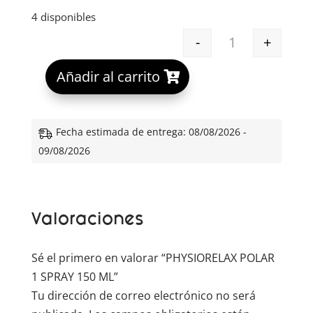
4 disponibles
-
+
PHYSIORELAX P
A
Añadir al carrito
l
t
e
Fecha estimada de entrega: 08/08/2026 -
r
09/08/2026
n
a
t
Valoraciones
i
v
e
Sé el primero en valorar “PHYSIORELAX POLAR
:
1 SPRAY 150 ML”
Tu dirección de correo electrónico no será