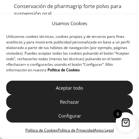
Conservación de pharmagrip forte polvo para
suspensión oral
Mantener este medicamento fuera de la vista y
Usamos Cookies
del alcance de los niños. No conservar a
temperatura superior a 30º C.
Utilizamos cookies técnicas, cookies propias y de terceros para fines
analíticos y para mostrarte publicidad personalizada en base a un perfil
elaborado a partir de tus hábitos de navegación (por ejemplo, páginas
No utilice este medicamento después de la
visitadas). Puedes aceptar todas las cookies pulsando el botón “Aceptar
fecha de caducidad que aparece en el envase
todo”, rechazarlas todas (menos las técnicas) pulsando en el botón
después de “CAD”. La fecha de caducidad es el
«Rechazar» o configurarlas usando el botón “Configurar”. Más
información en nuestra
Política de Cookies
último día del mes que se indica.
Los medicamentos no se deben tirar por los
Aceptar todo
desagües ni a la basura. Deposite los envases y
los medicamentos que no necesita en el Punto
Rechazar
SIGRE de la farmacia. En caso de duda
pregunte a su farmacéutico cómo deshacerse
0
Configurar
de los envases y de los medicamentos que ya
no necesita. De esta forma, ayudará a proteger
Política de Cookies
Política de Privacidad
Aviso Legal
el medio ambiente.