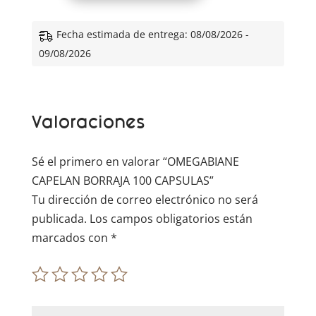
t
e
Fecha estimada de entrega: 08/08/2026 -
r
09/08/2026
n
a
t
Valoraciones
i
v
e
Sé el primero en valorar “OMEGABIANE
:
CAPELAN BORRAJA 100 CAPSULAS”
Tu dirección de correo electrónico no será
publicada.
Los campos obligatorios están
marcados con
*