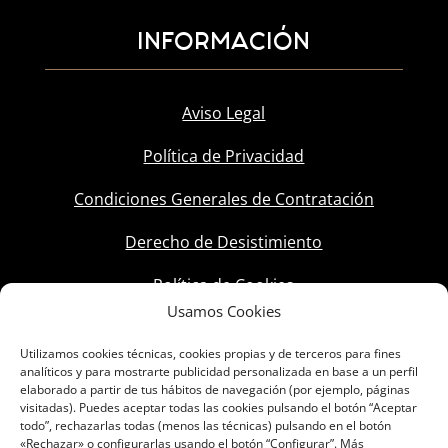
INFORMACIÓN
Aviso Legal
Política de Privacidad
Condiciones Generales de Contratación
Derecho de Desistimiento
Política de Cookies
Usamos Cookies
Utilizamos cookies técnicas, cookies propias y de terceros para fines
analíticos y para mostrarte publicidad personalizada en base a un perfil
elaborado a partir de tus hábitos de navegación (por ejemplo, páginas
visitadas). Puedes aceptar todas las cookies pulsando el botón “Aceptar
todo”, rechazarlas todas (menos las técnicas) pulsando en el botón
«Rechazar» o configurarlas usando el botón “Configurar”. Más