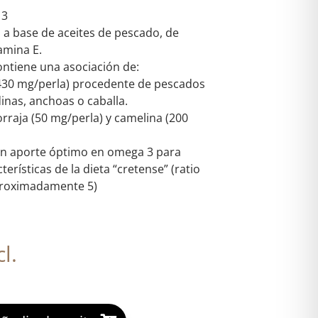
 3
a base de aceites de pescado, de
amina E.
tiene una asociación de:
(430 mg/perla) procedente de pescados
inas, anchoas o caballa.
orraja (50 mg/perla) y camelina (200
un aporte óptimo en omega 3 para
terísticas de la dieta “cretense” (ratio
roximadamente 5)
l.
A