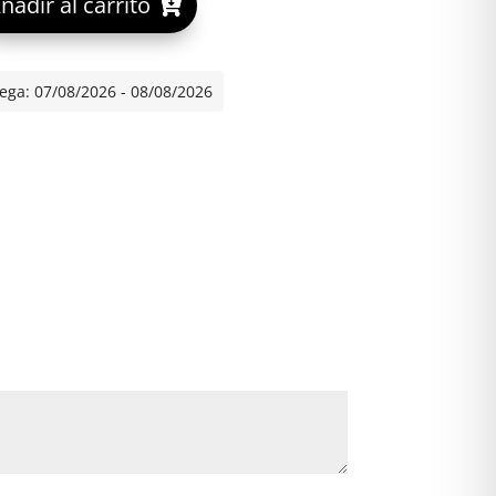
ñadir al carrito
PERLAS INOVANCE cantidad
l
t
e
ega: 07/08/2026 - 08/08/2026
r
n
a
t
i
v
*
e
: