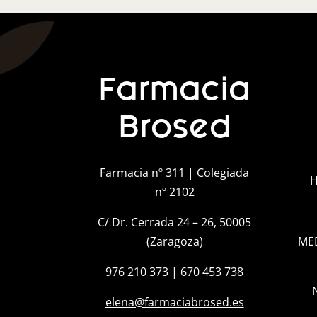
Farmacia
Brosed
Farmacia nº 311 | Colegiada
H
nº 2102
C/ Dr. Cerrada 24 – 26, 50005
(Zaragoza)
ME
976 210 373
|
670 453 738
elena@farmaciabrosed.es