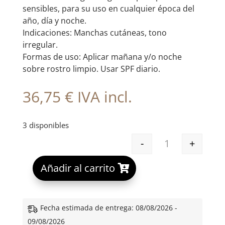
sensibles, para su uso en cualquier época del
año, día y noche.
Indicaciones: Manchas cutáneas, tono
irregular.
Formas de uso: Aplicar mañana y/o noche
sobre rostro limpio. Usar SPF diario.
36,75
€
IVA incl.
3 disponibles
-
+
NEORETIN DISC
A
Añadir al carrito
l
t
e
Fecha estimada de entrega: 08/08/2026 -
r
09/08/2026