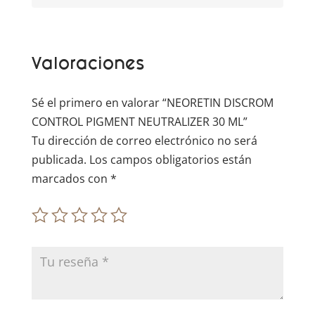
n
a
t
Valoraciones
i
v
e
Sé el primero en valorar “NEORETIN DISCROM
:
CONTROL PIGMENT NEUTRALIZER 30 ML”
Tu dirección de correo electrónico no será
publicada.
Los campos obligatorios están
marcados con
*