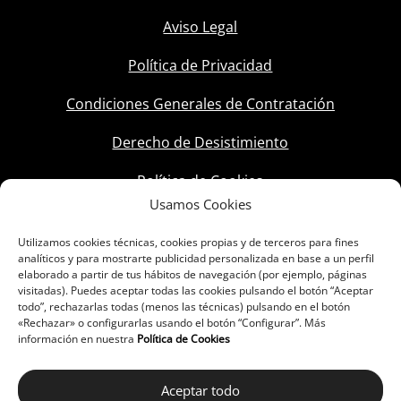
Aviso Legal
Política de Privacidad
Condiciones Generales de Contratación
Derecho de Desistimiento
Política de Cookies
Usamos Cookies
Utilizamos cookies técnicas, cookies propias y de terceros para fines
analíticos y para mostrarte publicidad personalizada en base a un perfil
elaborado a partir de tus hábitos de navegación (por ejemplo, páginas
visitadas). Puedes aceptar todas las cookies pulsando el botón “Aceptar
todo”, rechazarlas todas (menos las técnicas) pulsando en el botón
«Rechazar» o configurarlas usando el botón “Configurar”. Más
información en nuestra
Política de Cookies
Aceptar todo