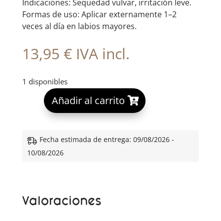
Indicaciones: Sequedad vulvar, irritación leve.
Formas de uso: Aplicar externamente 1–2
veces al día en labios mayores.
13,95
€
IVA incl.
1 disponibles
A
Añadir al carrito
l
t
e
Fecha estimada de entrega: 09/08/2026 -
r
10/08/2026
n
a
t
Valoraciones
i
v