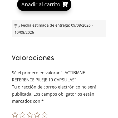
A
Añadir al carrito
l
t
e
Fecha estimada de entrega: 09/08/2026 -
r
10/08/2026
n
a
t
Valoraciones
i
v
e
Sé el primero en valorar “LACTIBIANE
:
REFERENCE PILEJE 10 CAPSULAS”
Tu dirección de correo electrónico no será
publicada.
Los campos obligatorios están
marcados con
*