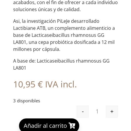
acabados, con el fin de ofrecer a cada individuo
soluciones únicas y de calidad.
Asi, la investigación PiLeJe desarrollado
Lactibiane ATB, un complemento alimenticio a
base de Lacticaseibacillus rhamnosus GG
LA801, una cepa probiótica dosificada a 12 mil
millones por cápsula.
A base de: Lacticaseibacillus rhamnosus GG
LA801
10,95
€
IVA incl.
3 disponibles
-
+
LACTIBIANE AT
A
Añadir al carrito
l