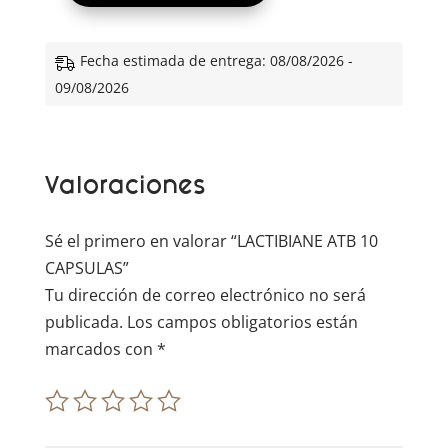
t
e
Fecha estimada de entrega: 08/08/2026 -
r
09/08/2026
n
a
t
Valoraciones
i
v
e
Sé el primero en valorar “LACTIBIANE ATB 10
:
CAPSULAS”
Tu dirección de correo electrónico no será
publicada.
Los campos obligatorios están
marcados con
*