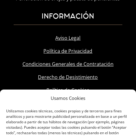
INFORMACIÓN
Aviso Legal
Política de Privacidad
Condiciones Generales de Contratación
Derecho de Desistimiento
Política de Cookies
Usamos Cookies
Utilizamos cookies técnicas, cookies propias y de terceros para fines
analíticos y para mostrarte publicidad personalizada en base a un perfil
elaborado a partir de tus hábitos de navegación (por ejemplo, páginas
visitadas). Puedes aceptar todas las cookies pulsando el botón “Aceptar
todo”, rechazarlas todas (menos las técnicas) pulsando en el botón