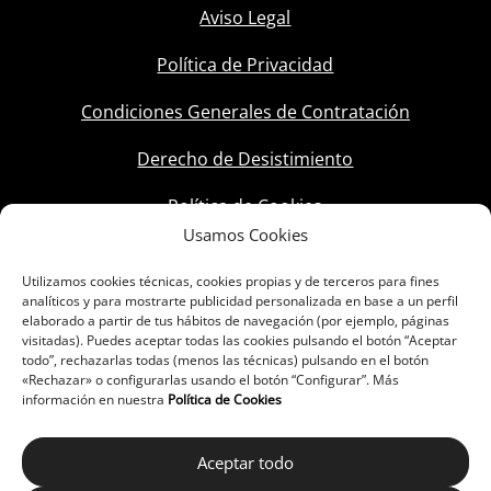
Aviso Legal
Política de Privacidad
Condiciones Generales de Contratación
Derecho de Desistimiento
Política de Cookies
Usamos Cookies
Utilizamos cookies técnicas, cookies propias y de terceros para fines
analíticos y para mostrarte publicidad personalizada en base a un perfil
elaborado a partir de tus hábitos de navegación (por ejemplo, páginas
visitadas). Puedes aceptar todas las cookies pulsando el botón “Aceptar
todo”, rechazarlas todas (menos las técnicas) pulsando en el botón
«Rechazar» o configurarlas usando el botón “Configurar”. Más
información en nuestra
Política de Cookies
Aceptar todo