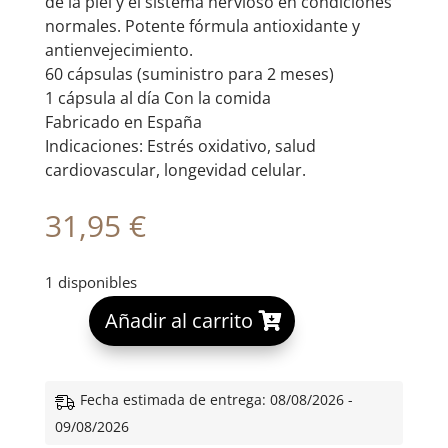
de la piel y el sistema nervioso en condiciones
normales. Potente fórmula antioxidante y
antienvejecimiento.
60 cápsulas (suministro para 2 meses)
1 cápsula al día Con la comida
Fabricado en España
Indicaciones: Estrés oxidativo, salud
cardiovascular, longevidad celular.
31,95
€
1 disponibles
A
Añadir al carrito
l
t
e
Fecha estimada de entrega: 08/08/2026 -
r
09/08/2026
n