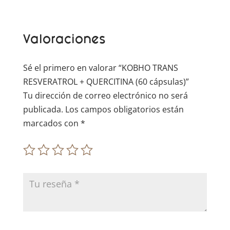
a
t
Valoraciones
i
v
e
Sé el primero en valorar “KOBHO TRANS
:
RESVERATROL + QUERCITINA (60 cápsulas)”
Tu dirección de correo electrónico no será
publicada.
Los campos obligatorios están
marcados con
*