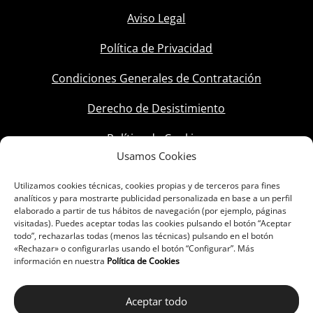
Aviso Legal
Política de Privacidad
Condiciones Generales de Contratación
Derecho de Desistimiento
Política de Cookies
Usamos Cookies
Utilizamos cookies técnicas, cookies propias y de terceros para fines
analíticos y para mostrarte publicidad personalizada en base a un perfil
elaborado a partir de tus hábitos de navegación (por ejemplo, páginas
visitadas). Puedes aceptar todas las cookies pulsando el botón “Aceptar
todo”, rechazarlas todas (menos las técnicas) pulsando en el botón
«Rechazar» o configurarlas usando el botón “Configurar”. Más
información en nuestra
Política de Cookies
Aceptar todo