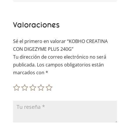
n
a
t
Valoraciones
i
v
e
Sé el primero en valorar “KOBHO CREATINA
:
CON DIGEZYME PLUS 240G”
Tu dirección de correo electrónico no será
publicada.
Los campos obligatorios están
marcados con
*