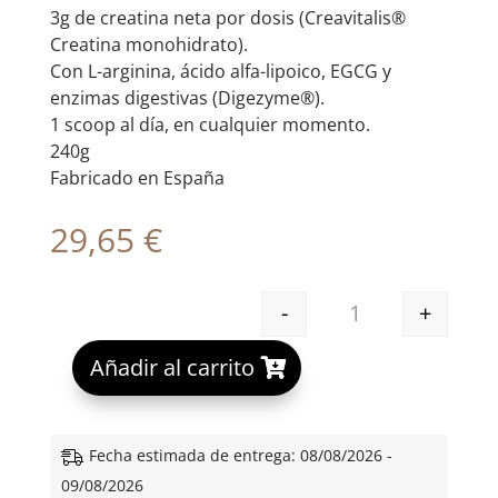
3g de creatina neta por dosis (Creavitalis®
Creatina monohidrato).
Con L-arginina, ácido alfa-lipoico, EGCG y
enzimas digestivas (Digezyme®).
1 scoop al día, en cualquier momento.
240g
Fabricado en España
29,65
€
-
+
KOBHO CREATINA
A
Añadir al carrito
l
t
e
Fecha estimada de entrega: 08/08/2026 -
r
09/08/2026