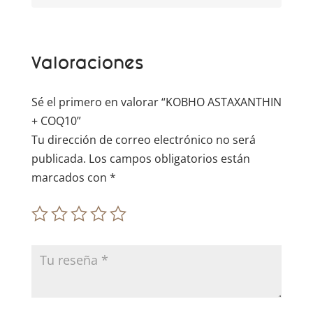
n
a
t
Valoraciones
i
v
e
Sé el primero en valorar “KOBHO ASTAXANTHIN
:
+ COQ10”
Tu dirección de correo electrónico no será
publicada.
Los campos obligatorios están
marcados con
*