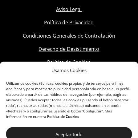
Aviso Legal
Política de Privacidad
Condiciones Generales de Contratación
Derecho de Desistimiento
Política de Cookies
Usamos Cookies
Utilizamos cookies técnicas, cookies propias y de terceros para fines
analíticos y para mostrarte publicidad personalizada en base a un perfil
elaborado a partir de tus hábitos de navegación (por ejemplo, páginas
visitadas). Puedes aceptar todas las cookies pulsando el botón “Aceptar
todo”, rechazarlas todas (menos las técnicas) pulsando en el botón
«Rechazar» o configurarlas usando el botón “Configurar”. Más
información en nuestra
Política de Cookies
Aceptar todo