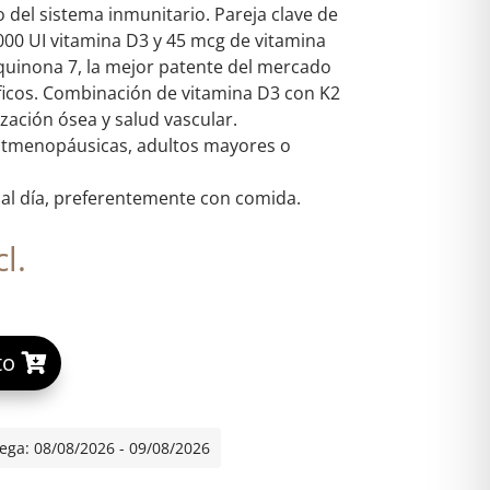
del sistema inmunitario. Pareja clave de
000 UI vitamina D3 y 45 mcg de vitamina
uinona 7, la mejor patente del mercado
ficos. Combinación de vitamina D3 con K2
zación ósea y salud vascular.
stmenopáusicas, adultos mayores o
 al día, preferentemente con comida.
l.
A
to
l
t
e
ega: 08/08/2026 - 09/08/2026
r