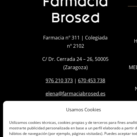
Farmacia
Brosed
Farmacia nº 311 | Colegiada
H
nº 2102
C/ Dr. Cerrada 24 – 26, 50005
(Zaragoza)
ME
976 210 373
|
670 453 738
elena@farmaciabrosed.es
Usamos Cookies
Utilizamos cookies técnicas, cookies propias y de terceros para fines analít
mostrarte publicidad personalizada en base a un perfil elaborado a partir d
hábitos de navegación (por ejemplo, páginas visitadas). Puedes aceptar tod