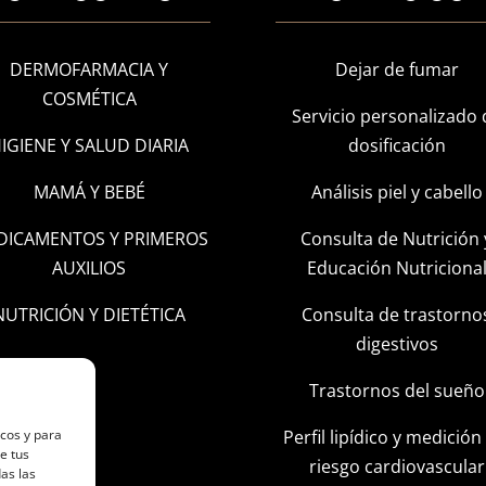
DERMOFARMACIA Y
Dejar de fumar
COSMÉTICA
Servicio personalizado 
IGIENE Y SALUD DIARIA
dosificación
MAMÁ Y BEBÉ
Análisis piel y cabello
DICAMENTOS Y PRIMEROS
Consulta de Nutrición 
AUXILIOS
Educación Nutriciona
NUTRICIÓN Y DIETÉTICA
Consulta de trastorno
digestivos
Trastornos del sueño
Perfil lipídico y medición
icos y para
e tus
riesgo cardiovascular
as las