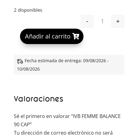
2 disponibles
-
+
IVB FEMME BAL
A
Añadir al carrito
l
t
e
Fecha estimada de entrega: 09/08/2026 -
r
10/08/2026
n
a
t
Valoraciones
i
v
e
Sé el primero en valorar “IVB FEMME BALANCE
:
90 CAP”
Tu dirección de correo electrónico no será