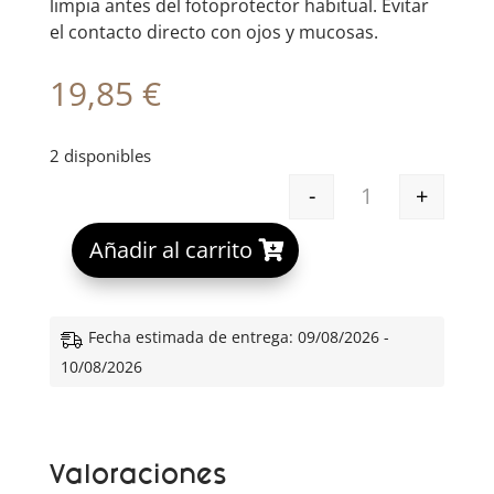
limpia antes del fotoprotector habitual. Evitar
el contacto directo con ojos y mucosas.
19,85
€
2 disponibles
-
+
ISDIN SUN FAC
A
Añadir al carrito
l
t
e
Fecha estimada de entrega: 09/08/2026 -
r
10/08/2026
n
a
t
Valoraciones
i