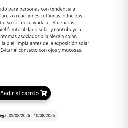
cado para personas con tendencia a
lares o reacciones cutáneas inducidas
eta. Su fórmula ayuda a reforzar las
iel frente al daño solar y contribuye a
íntomas asociados a la alergia solar.
la piel limpia antes de la exposición solar
 Evitar el contacto con ojos y mucosas.
A
ñadir al carrito
A 100 SOLAR ALLERGY PROTECT SPF 50+ 1 ENVASE 50 ML ca
l
t
e
ega: 09/08/2026 - 10/08/2026
r