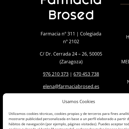
Brosed
Farmacia nº 311 | Colegiada
H
nº 2102
C/ Dr. Cerrada 24 – 26, 50005
(Zaragoza)
ME
976 210 373
|
670 453 738
elena@farmaciabrosed.es
Usamos Cookies
Utilizamos cookies técnicas, cookies propias y de terceros para fines analít
mostrarte publicidad personalizada en base a un perfil elaborado a partir d
hábitos de navegación (por ejemplo, páginas visitadas). Puedes aceptar tod