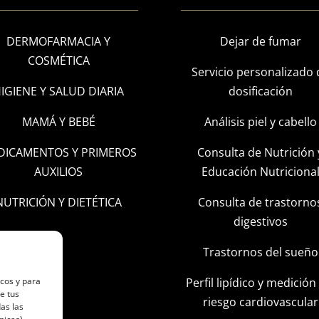
DERMOFARMACIA Y
Dejar de fumar
COSMÉTICA
Servicio personalizado 
IGIENE Y SALUD DIARIA
dosificación
MAMÁ Y BEBÉ
Análisis piel y cabello
DICAMENTOS Y PRIMEROS
Consulta de Nutrición 
AUXILIOS
Educación Nutriciona
NUTRICIÓN Y DIETÉTICA
Consulta de trastorno
digestivos
Trastornos del sueño
Perfil lipídico y medición
icos y para
e tus
riesgo cardiovascular
as las