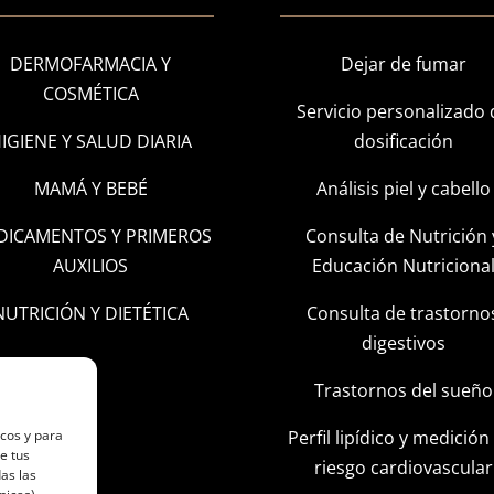
DERMOFARMACIA Y
Dejar de fumar
COSMÉTICA
Servicio personalizado 
IGIENE Y SALUD DIARIA
dosificación
MAMÁ Y BEBÉ
Análisis piel y cabello
DICAMENTOS Y PRIMEROS
Consulta de Nutrición 
AUXILIOS
Educación Nutriciona
NUTRICIÓN Y DIETÉTICA
Consulta de trastorno
digestivos
Trastornos del sueño
Perfil lipídico y medición
icos y para
e tus
riesgo cardiovascular
as las