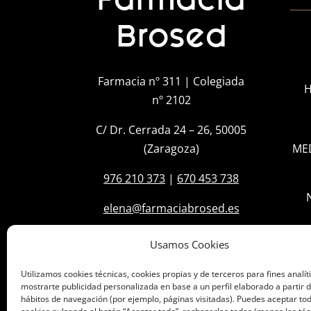
Brosed
Farmacia nº 311 | Colegiada
H
nº 2102
C/ Dr. Cerrada 24 – 26, 50005
(Zaragoza)
ME
976 210 373
|
670 453 738
elena@farmaciabrosed.es
Usamos Cookies
Utilizamos cookies técnicas, cookies propias y de terceros para fines analít
mostrarte publicidad personalizada en base a un perfil elaborado a partir d
hábitos de navegación (por ejemplo, páginas visitadas). Puedes aceptar tod