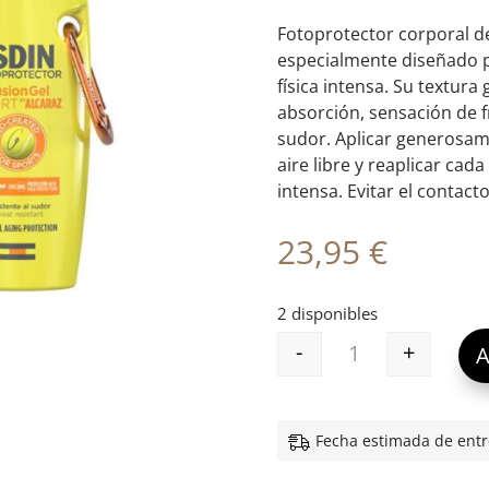
Fotoprotector corporal d
especialmente diseñado p
física intensa. Su textura
absorción, sensación de fr
sudor. Aplicar generosamen
aire libre y reaplicar ca
intensa. Evitar el contact
23,95
€
2 disponibles
-
+
A
ISDIN FOTOPROT
Fecha estimada de entr