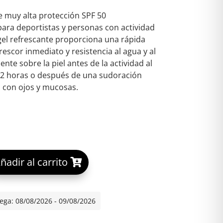
e muy alta protección SPF 50
ara deportistas y personas con actividad
 gel refrescante proporciona una rápida
escor inmediato y resistencia al agua y al
te sobre la piel antes de la actividad al
da 2 horas o después de una sudoración
o con ojos y mucosas.
A
ñadir al carrito
ECTOR FUSION GEL SPORT BY ALCARAZ 1 FRASCO 100 ML ca
l
t
e
ega: 08/08/2026 - 09/08/2026
r