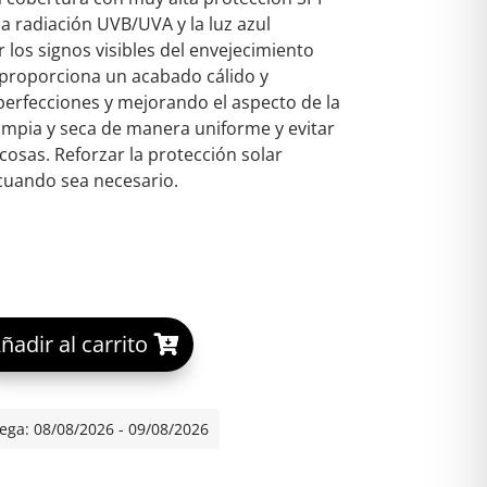
la radiación UVB/UVA y la luz azul
 los signos visibles del envejecimiento
proporciona un acabado cálido y
perfecciones y mejorando el aspecto de la
l limpia y seca de manera uniforme y evitar
cosas. Reforzar la protección solar
cuando sea necesario.
A
ñadir al carrito
 1 ENVASE 30 G COLOR 4.0 GOLDEN cantidad
l
t
e
ega: 08/08/2026 - 09/08/2026
r
n