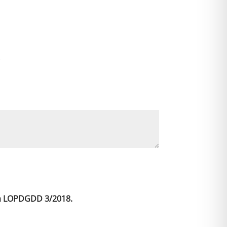
a
t
i
v
*
e
:
 la LOPDGDD 3/2018.