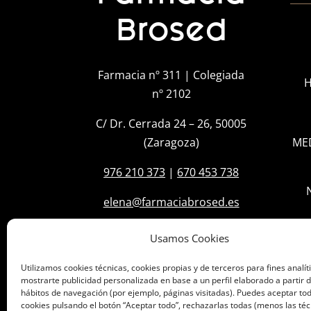
Brosed
Farmacia nº 311 | Colegiada
H
nº 2102
C/ Dr. Cerrada 24 – 26, 50005
(Zaragoza)
ME
976 210 373
|
670 453 738
elena@farmaciabrosed.es
Usamos Cookies
Utilizamos cookies técnicas, cookies propias y de terceros para fines analít
mostrarte publicidad personalizada en base a un perfil elaborado a partir d
hábitos de navegación (por ejemplo, páginas visitadas). Puedes aceptar tod
cookies pulsando el botón “Aceptar todo”, rechazarlas todas (menos las téc