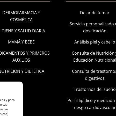
DERMOFARMACIA Y
Dejar de fumar
COSMÉTICA
Servicio personalizado 
IGIENE Y SALUD DIARIA
dosificación
MAMÁ Y BEBÉ
Análisis piel y cabello
DICAMENTOS Y PRIMEROS
Consulta de Nutrición 
AUXILIOS
Educación Nutriciona
NUTRICIÓN Y DIETÉTICA
Consulta de trastorno
digestivos
Trastornos del sueño
Perfil lipídico y medición
icos y para
e tus
riesgo cardiovascular
as las
nicas)